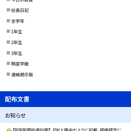
校長日記
全学年
1年生
2年生
3年生
明星学級
連絡掲示板
配布文書
お知らせ
【R08年間指導計画】_PW上原中だよりに記載_評価評定に