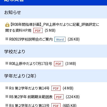
お知らせ
【R08年間指導計画】_PW上原中だよりに記載_評価評定に
関する資料HP用
(5 MB)
PDF
R80919学校説明会のご案内
(26 KB)
Word
学校だより
R08上原中だより7月17日号
(3 MB)
PDF
学年だより（2年）
R８ 第２学年だより 第14号
(4 MB)
PDF
R8 第2学年 前期期末範囲表
(224 KB)
PDF
R８ 第２学年だより 第13号
(685 KB)
PDF