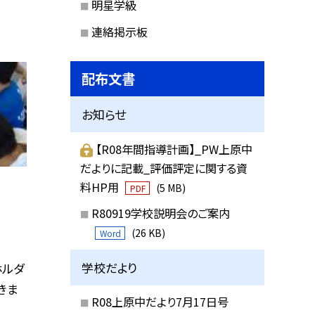
明星学級
連絡掲示板
配布文書
お知らせ
【R08年間指導計画】_PW上原中
だよりに記載_評価評定に関する資
料HP用
(5 MB)
PDF
R80919学校説明会のご案内
(26 KB)
Word
学校だより
ホルダ
きま
R08上原中だより7月17日号