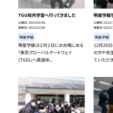
TGG校外学習へ行ってきました
明星学級
公開日
2023/02/06
公開日
2022/
更新日
2023/02/06
更新日
2022/
明星学級
明星学級
明星学級は２月２日にお台場にある
12月20
「東京グローバルゲートウェイ
の方や先
(TGG)」へ英語体...
ていただき、