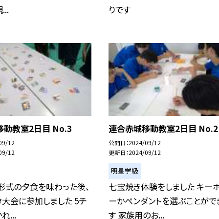
..
りです
動教室2日目 No.3
連合赤城移動教室2日目 No.2
09/12
公開日
2024/09/12
09/12
更新日
2024/09/12
明星学級
形式の夕食を味わった後、
七宝焼き体験をしました キー
大会に参加しました 5チ
ーかペンダントを選ぶことがで
...
す 家族用のお...