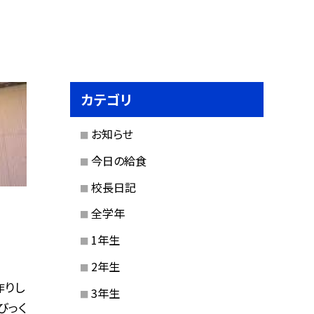
カテゴリ
お知らせ
今日の給食
校長日記
全学年
1年生
2年生
作りし
3年生
びっく