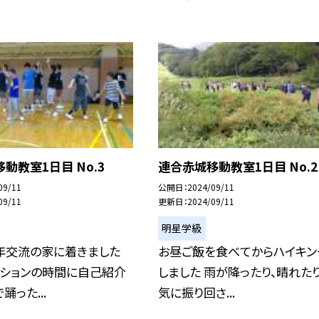
動教室1日目 No.3
連合赤城移動教室1日目 No.2
09/11
公開日
2024/09/11
09/11
更新日
2024/09/11
明星学級
年交流の家に着きました
お昼ご飯を食べてからハイキン
ーションの時間に自己紹介
しました 雨が降ったり、晴れた
踊った...
気に振り回さ...