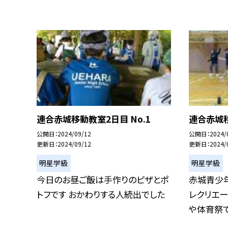
連合赤城移動教室2日目 No.1
連合赤城移
公開日
2024/09/12
公開日
2024/
更新日
2024/09/12
更新日
2024/
明星学級
明星学級
今日のお昼ご飯は手作りのピザとポ
赤城青少
トフです おかわりする人続出でした
レクリエ
や体育祭で