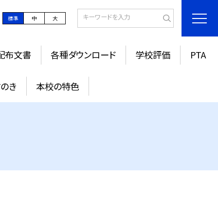
標準
中
大
配布文書
各種ダウンロード
学校評価
PTA
すのき
本校の特色