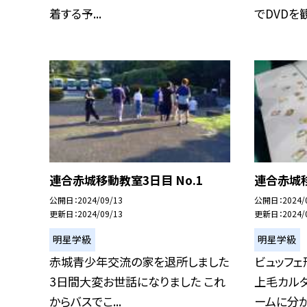
着する予...
でDVDを観.
連合赤城移動教室3日目 No.1
連合赤城移
公開日
2024/09/13
公開日
2024/
更新日
2024/09/13
更新日
2024/
明星学級
明星学級
赤城青少年交流の家を退所しました
ビュッフェ
3日間大変お世話になりました これ
上毛カルタ
からバスでこ...
ームに分かれ