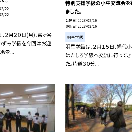
特別支援学級の小中交流会を
02/22
ました。
02/22
公開日
2023/02/16
更新日
2023/02/16
、２月２０日(月)、富ヶ谷
明星学級
いずみ学級を今回はお迎
明星学級は、２月１５日、幡代
を...
はたしろ学級へ交流に行ってき
た。片道３０分...