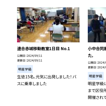
連合赤城移動教室1日目 No.1
小中合同
た。
公開日
2024/09/11
更新日
2024/09/11
公開日
2024/
更新日
2024/
明星学級
明星学級
生徒15名、元気に出発しました！ バ
スに乗車しました
明星学級は
まで区役所
開催されてい