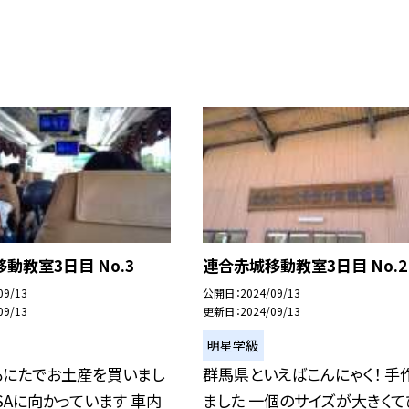
動教室3日目 No.3
連合赤城移動教室3日目 No.2
09/13
公開日
2024/09/13
09/13
更新日
2024/09/13
明星学級
もにたでお土産を買いまし
群馬県といえばこんにゃく！ 手
SAに向かっています 車内
ました 一個のサイズが大きくて