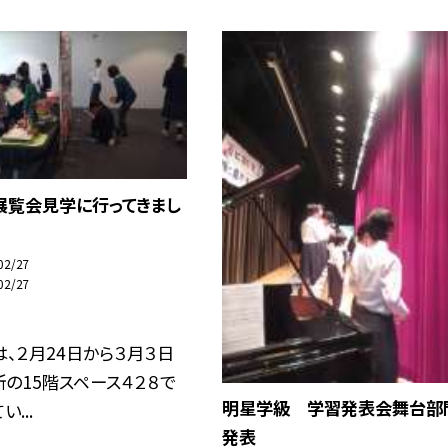
展覧会見学に行ってきまし
02/27
02/27
、２月24日から３月３日
の15階スペース４２８で
明星学級 学習発表会舞台部
...
発表