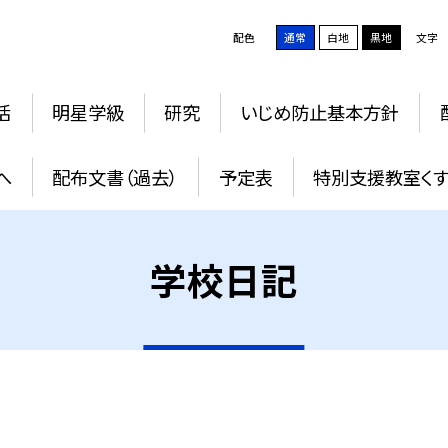
配色
通常
白地
黒地
文字
活
明星学級
研究
いじめ防止基本方針
へ
配布文書（過去）
予定表
特別支援教室く
学校日記