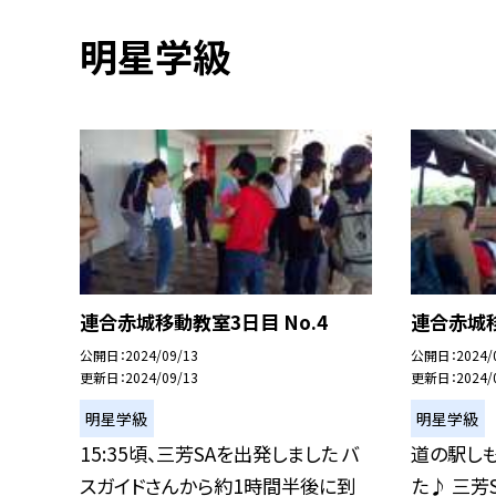
明星学級
連合赤城移動教室3日目 No.4
連合赤城移
公開日
2024/09/13
公開日
2024/
更新日
2024/09/13
更新日
2024/
明星学級
明星学級
15:35頃、三芳SAを出発しました バ
道の駅し
スガイドさんから約1時間半後に到
た♪ 三芳