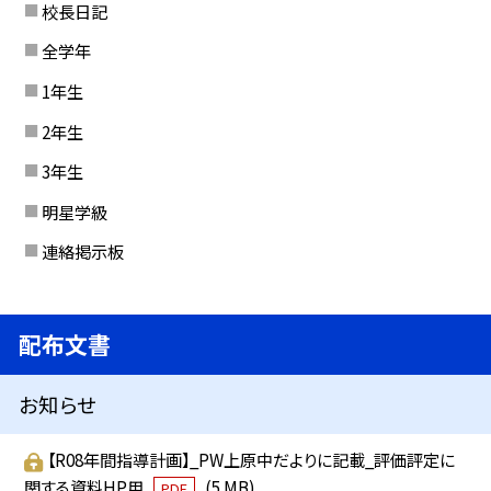
校長日記
全学年
1年生
2年生
3年生
明星学級
連絡掲示板
配布文書
お知らせ
【R08年間指導計画】_PW上原中だよりに記載_評価評定に
関する資料HP用
(5 MB)
PDF