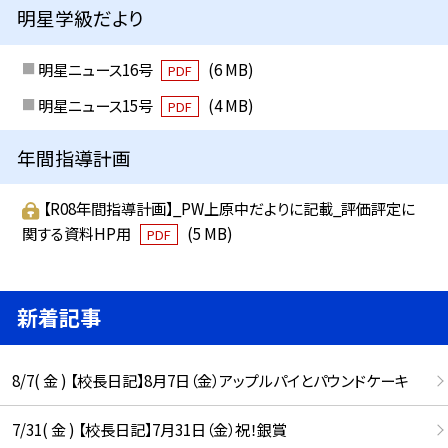
明星学級だより
明星ニュース16号
(6 MB)
PDF
明星ニュース15号
(4 MB)
PDF
年間指導計画
【R08年間指導計画】_PW上原中だよりに記載_評価評定に
関する資料HP用
(5 MB)
PDF
新着記事
8/7( 金 ) 【校長日記】8月7日（金）アップルパイとパウンドケーキ
7/31( 金 ) 【校長日記】7月31日（金）祝！銀賞