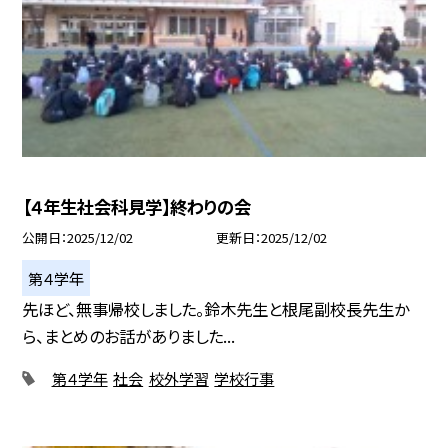
【４年生社会科見学】終わりの会
公開日
2025/12/02
更新日
2025/12/02
第４学年
先ほど、無事帰校しました。鈴木先生と根尾副校長先生か
ら、まとめのお話がありました...
第４学年
社会
校外学習
学校行事