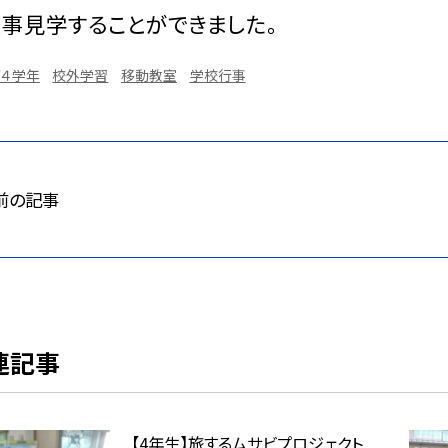
事見学することができました。
第４学年
校外学習
移動教室
学校行事
前の記事
連記事
【4年生】旅するムサビプロジェクト