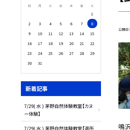
日
月
火
水
木
金
土
1
2
3
4
5
6
7
8
公開日
9
10
11
12
13
14
15
16
17
18
19
20
21
22
23
24
25
26
27
28
29
30
31
新着記事
7/29( 水 ) 茅野自然体験教室【カヌ
ー体験】
鳴
7/29( 水 ) 茅野自然体験教室【退所