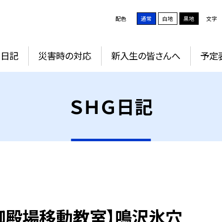
配色
通常
白地
黒地
文字
Ｇ日記
災害時の対応
新入生の皆さんへ
予定
ＳＨＧ日記
御殿場移動教室】鳴沢氷穴