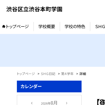
渋谷区立渋谷本町学園
トップページ
学校概要
学校の特色
ＳＨ
トップページ
>
ＳＨＧ日記
>
第４学年
>
詳細
カレンダー
【
8月
2026年