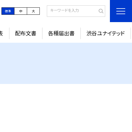
標準
中
大
表
配布文書
各種届出書
渋谷ユナイテッド