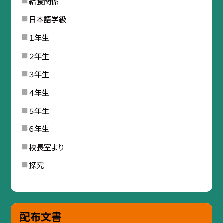
給食関係
日本語学級
１年生
２年生
３年生
４年生
５年生
６年生
校長室より
探究
配布文書