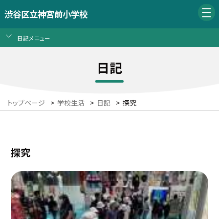
渋谷区立神宮前小学校
日記メニュー
日記
トップページ
>
学校生活
>
日記
>
探究
探究