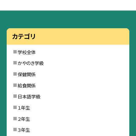
カテゴリ
学校全体
かやのき学級
保健関係
給食関係
日本語学級
１年生
２年生
３年生