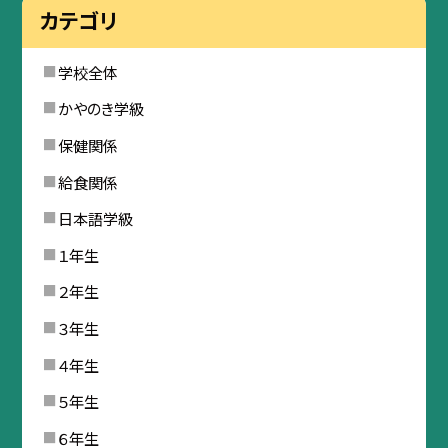
カテゴリ
学校全体
かやのき学級
保健関係
給食関係
日本語学級
１年生
２年生
３年生
４年生
５年生
６年生