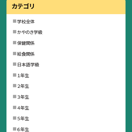
カテゴリ
学校全体
かやのき学級
保健関係
給食関係
日本語学級
１年生
２年生
３年生
４年生
５年生
６年生