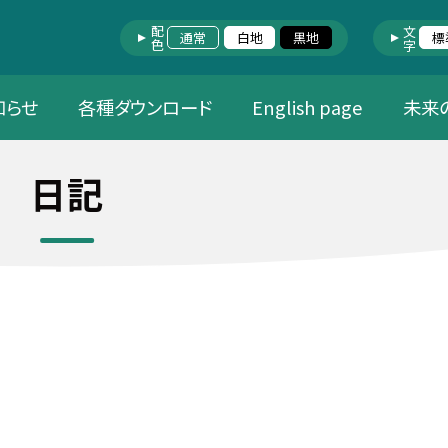
配色
文字
通常
白地
黒地
標
知らせ
各種ダウンロード
English page
未来
日記