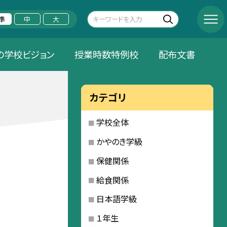
準
中
大
の学校ビジョン
授業時数特例校
配布文書
カテゴリ
学校全体
かやのき学級
保健関係
給食関係
日本語学級
１年生