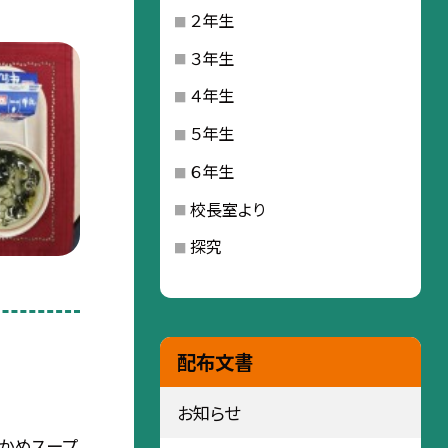
２年生
３年生
４年生
５年生
６年生
校長室より
探究
配布文書
お知らせ
かめスープ