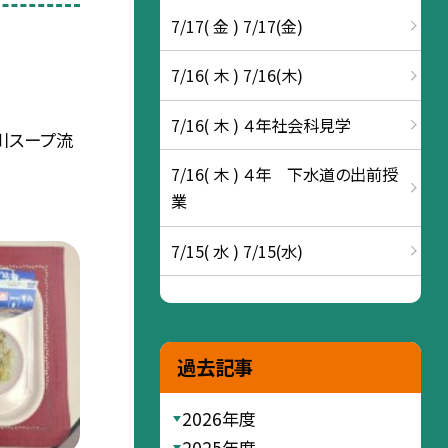
7/17( 金 ) 7/17(金)
7/16( 木 ) 7/16(木)
7/16( 木 ) ４年社会科見学
川スープ流
7/16( 木 ) ４年 下水道の出前授
業
7/15( 水 ) 7/15(水)
過去記事
2026年度
2025年度