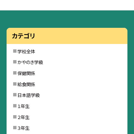
カテゴリ
学校全体
かやのき学級
保健関係
給食関係
日本語学級
１年生
２年生
３年生