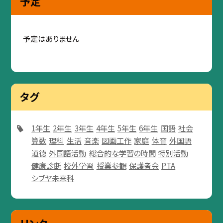
予定
予定はありません
タグ
1年生
2年生
3年生
4年生
5年生
6年生
国語
社会
算数
理科
生活
音楽
図画工作
家庭
体育
外国語
道徳
外国語活動
総合的な学習の時間
特別活動
健康診断
校外学習
授業参観
保護者会
PTA
シブヤ未来科