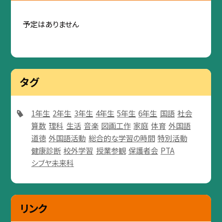
予定はありません
タグ
1年生
2年生
3年生
4年生
5年生
6年生
国語
社会
算数
理科
生活
音楽
図画工作
家庭
体育
外国語
道徳
外国語活動
総合的な学習の時間
特別活動
健康診断
校外学習
授業参観
保護者会
PTA
シブヤ未来科
リンク