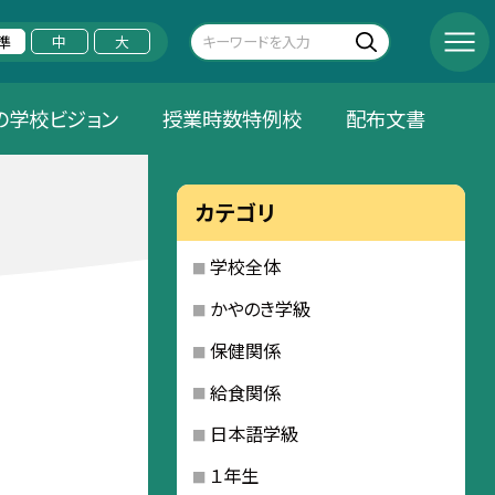
準
中
大
の学校ビジョン
授業時数特例校
配布文書
カテゴリ
学校全体
かやのき学級
保健関係
給食関係
日本語学級
１年生