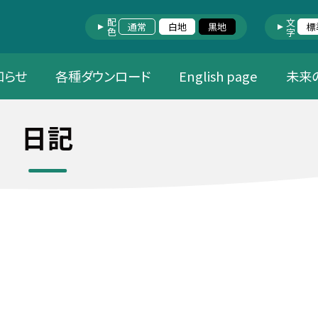
配色
文字
通常
白地
黒地
標
知らせ
各種ダウンロード
English page
未来
日記