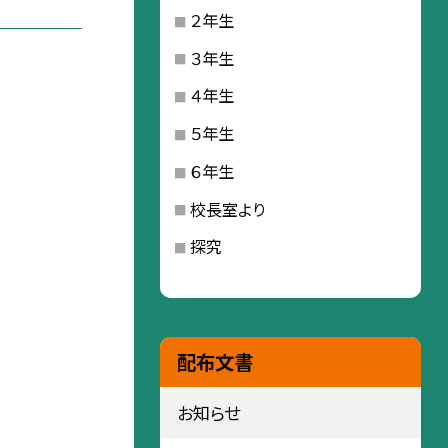
２年生
３年生
４年生
５年生
６年生
校長室より
探究
配布文書
お知らせ