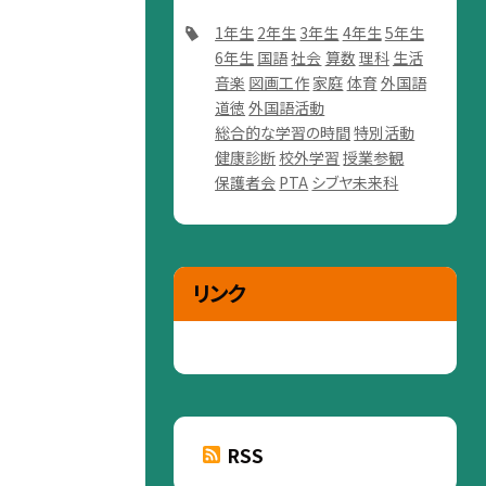
1年生
2年生
3年生
4年生
5年生
6年生
国語
社会
算数
理科
生活
音楽
図画工作
家庭
体育
外国語
道徳
外国語活動
総合的な学習の時間
特別活動
健康診断
校外学習
授業参観
保護者会
PTA
シブヤ未来科
リンク
RSS