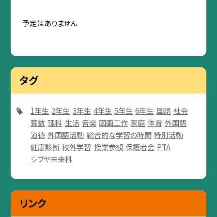
予定はありません
タグ
1年生
2年生
3年生
4年生
5年生
6年生
国語
社会
算数
理科
生活
音楽
図画工作
家庭
体育
外国語
道徳
外国語活動
総合的な学習の時間
特別活動
健康診断
校外学習
授業参観
保護者会
PTA
シブヤ未来科
リンク