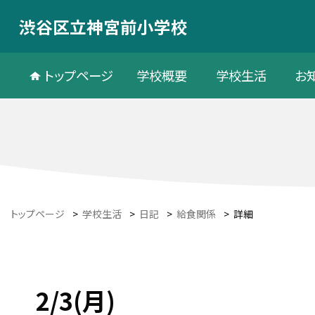
渋谷区立神宮前小学校
トップページ
学校概要
学校生活
お
トップページ
>
学校生活
>
日記
>
給食関係
>
詳細
2/3(月)