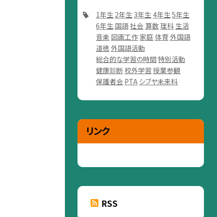
1年生
2年生
3年生
4年生
5年生
6年生
国語
社会
算数
理科
生活
音楽
図画工作
家庭
体育
外国語
道徳
外国語活動
総合的な学習の時間
特別活動
健康診断
校外学習
授業参観
保護者会
PTA
シブヤ未来科
リンク
RSS