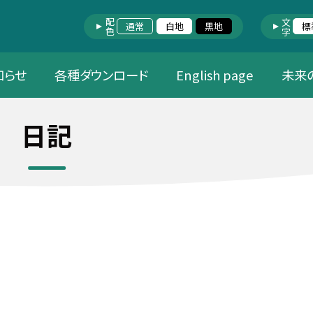
配色
文字
通常
白地
黒地
標
知らせ
各種ダウンロード
English page
未来
日記