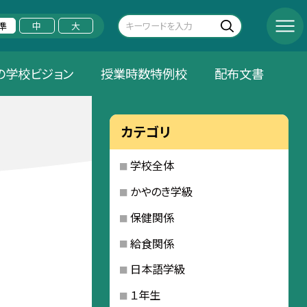
準
中
大
の学校ビジョン
授業時数特例校
配布文書
カテゴリ
学校全体
かやのき学級
保健関係
給食関係
日本語学級
１年生