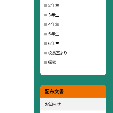
２年生
３年生
４年生
５年生
６年生
校長室より
探究
配布文書
お知らせ