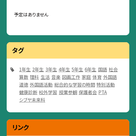
予定はありません
タグ
1年生
2年生
3年生
4年生
5年生
6年生
国語
社会
算数
理科
生活
音楽
図画工作
家庭
体育
外国語
道徳
外国語活動
総合的な学習の時間
特別活動
健康診断
校外学習
授業参観
保護者会
PTA
シブヤ未来科
リンク