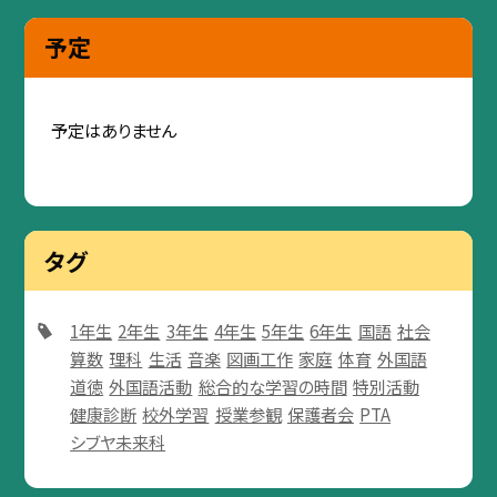
予定
予定はありません
タグ
1年生
2年生
3年生
4年生
5年生
6年生
国語
社会
算数
理科
生活
音楽
図画工作
家庭
体育
外国語
道徳
外国語活動
総合的な学習の時間
特別活動
健康診断
校外学習
授業参観
保護者会
PTA
シブヤ未来科