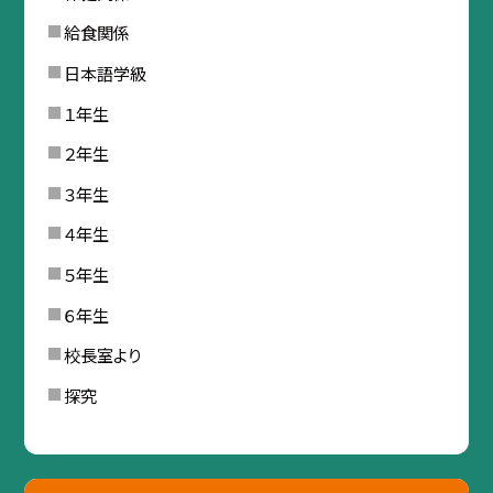
給食関係
日本語学級
１年生
２年生
３年生
４年生
５年生
６年生
校長室より
探究