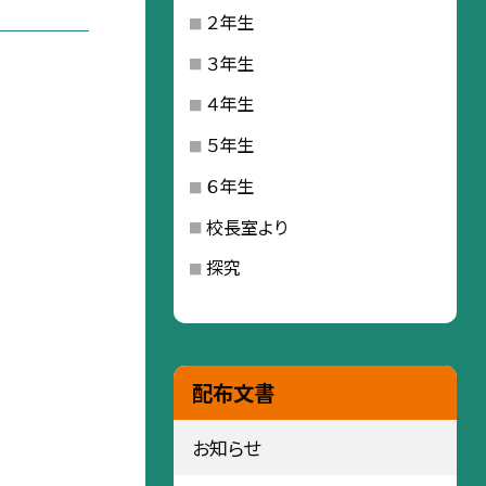
２年生
３年生
４年生
５年生
６年生
校長室より
探究
配布文書
お知らせ