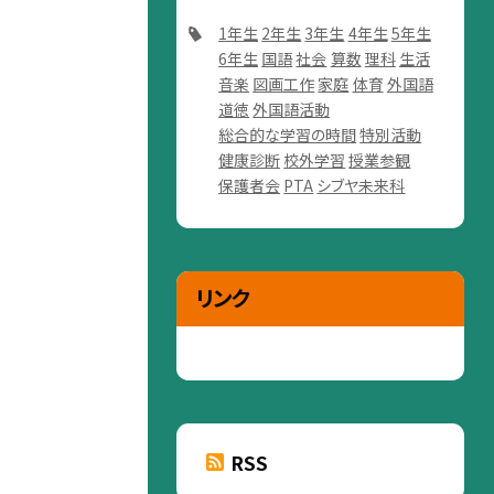
1年生
2年生
3年生
4年生
5年生
6年生
国語
社会
算数
理科
生活
音楽
図画工作
家庭
体育
外国語
道徳
外国語活動
総合的な学習の時間
特別活動
健康診断
校外学習
授業参観
保護者会
PTA
シブヤ未来科
リンク
RSS