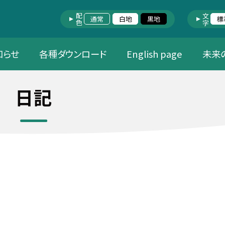
配色
文字
通常
白地
黒地
標
知らせ
各種ダウンロード
English page
未来
日記