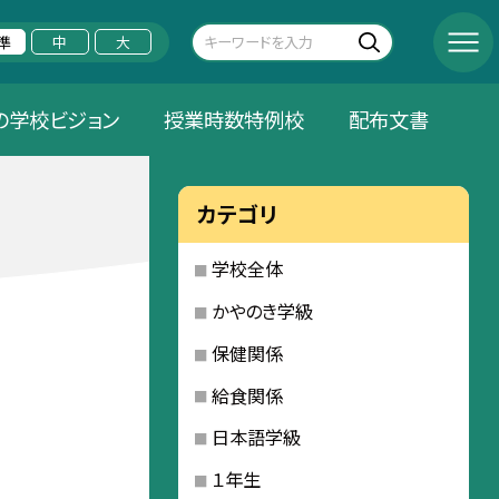
準
中
大
の学校ビジョン
授業時数特例校
配布文書
カテゴリ
学校全体
かやのき学級
保健関係
給食関係
日本語学級
１年生