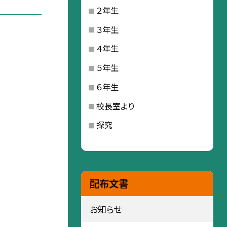
２年生
３年生
４年生
５年生
６年生
校長室より
探究
配布文書
お知らせ