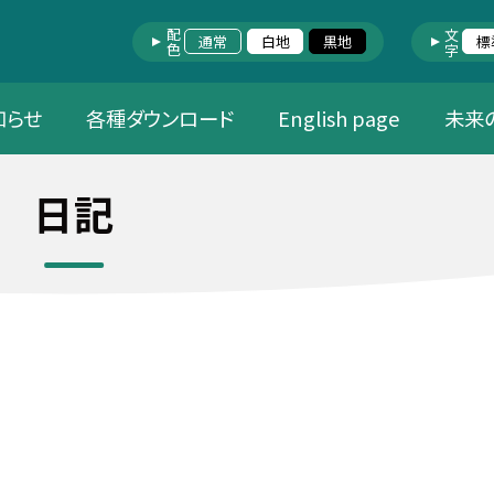
配色
文字
通常
白地
黒地
標
知らせ
各種ダウンロード
English page
未来
日記