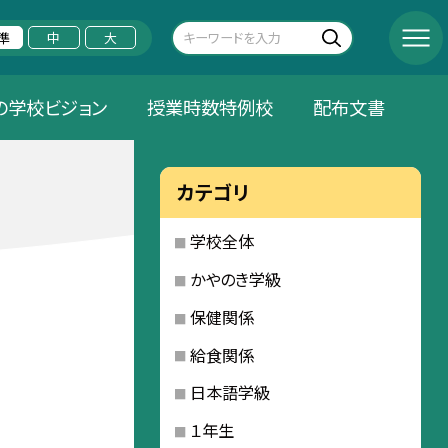
準
中
大
の学校ビジョン
授業時数特例校
配布文書
カテゴリ
学校全体
かやのき学級
保健関係
給食関係
日本語学級
１年生