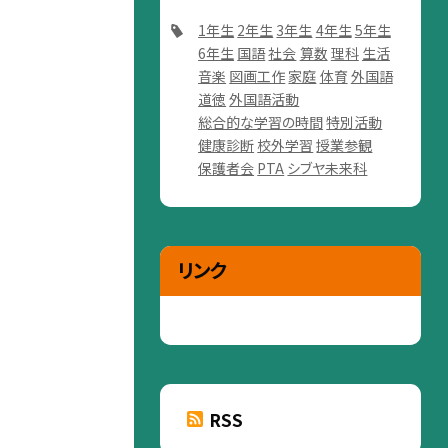
1年生
2年生
3年生
4年生
5年生
6年生
国語
社会
算数
理科
生活
音楽
図画工作
家庭
体育
外国語
道徳
外国語活動
総合的な学習の時間
特別活動
健康診断
校外学習
授業参観
保護者会
PTA
シブヤ未来科
リンク
RSS