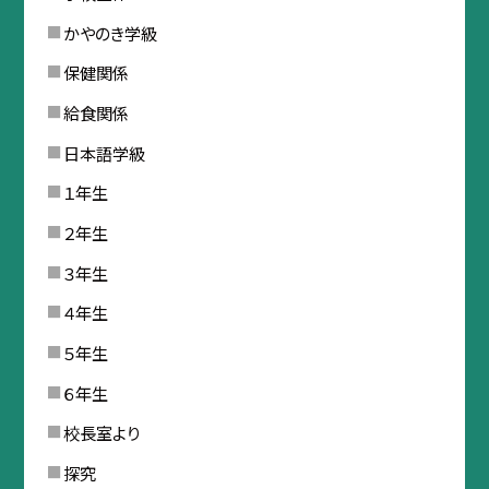
かやのき学級
保健関係
給食関係
日本語学級
１年生
２年生
３年生
４年生
５年生
６年生
校長室より
探究