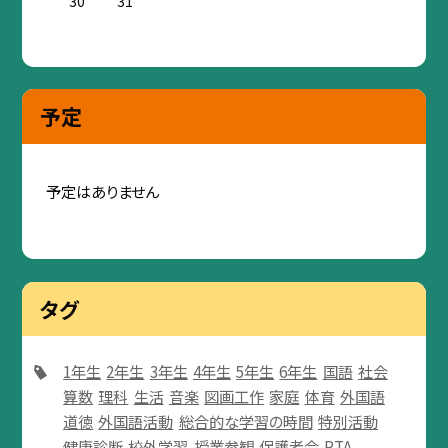
30
31
予定
予定はありません
タグ
1年生
2年生
3年生
4年生
5年生
6年生
国語
社会
算数
理科
生活
音楽
図画工作
家庭
体育
外国語
道徳
外国語活動
総合的な学習の時間
特別活動
健康診断
校外学習
授業参観
保護者会
PTA