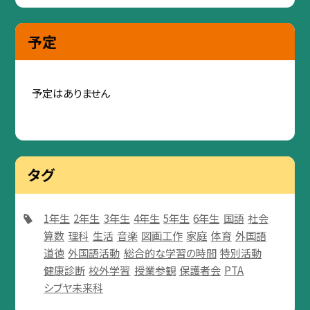
予定
予定はありません
タグ
1年生
2年生
3年生
4年生
5年生
6年生
国語
社会
算数
理科
生活
音楽
図画工作
家庭
体育
外国語
道徳
外国語活動
総合的な学習の時間
特別活動
健康診断
校外学習
授業参観
保護者会
PTA
シブヤ未来科