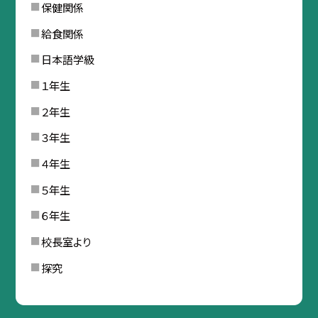
保健関係
給食関係
日本語学級
１年生
２年生
３年生
４年生
５年生
６年生
校長室より
探究