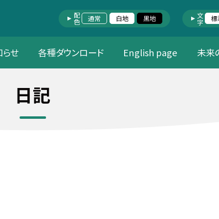
配色
文字
通常
白地
黒地
標
知らせ
各種ダウンロード
English page
未来
日記