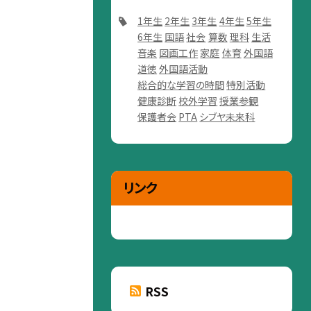
1年生
2年生
3年生
4年生
5年生
6年生
国語
社会
算数
理科
生活
音楽
図画工作
家庭
体育
外国語
道徳
外国語活動
総合的な学習の時間
特別活動
健康診断
校外学習
授業参観
保護者会
PTA
シブヤ未来科
リンク
RSS