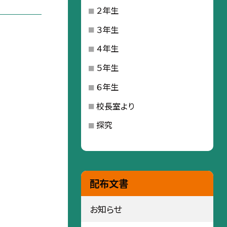
２年生
３年生
４年生
５年生
６年生
校長室より
探究
配布文書
お知らせ