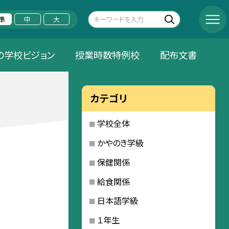
準
中
大
の学校ビジョン
授業時数特例校
配布文書
カテゴリ
学校全体
かやのき学級
保健関係
給食関係
日本語学級
１年生