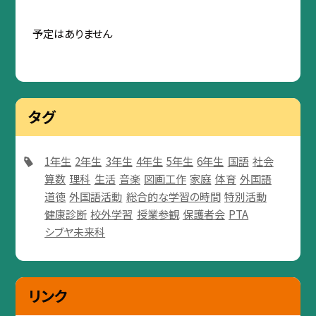
予定はありません
タグ
1年生
2年生
3年生
4年生
5年生
6年生
国語
社会
算数
理科
生活
音楽
図画工作
家庭
体育
外国語
道徳
外国語活動
総合的な学習の時間
特別活動
健康診断
校外学習
授業参観
保護者会
PTA
シブヤ未来科
リンク