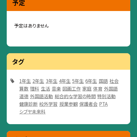
予定
予定はありません
タグ
1年生
2年生
3年生
4年生
5年生
6年生
国語
社会
算数
理科
生活
音楽
図画工作
家庭
体育
外国語
道徳
外国語活動
総合的な学習の時間
特別活動
健康診断
校外学習
授業参観
保護者会
PTA
シブヤ未来科