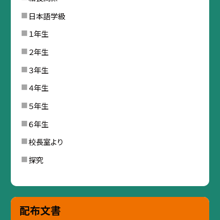
日本語学級
１年生
２年生
３年生
４年生
５年生
６年生
校長室より
探究
配布文書