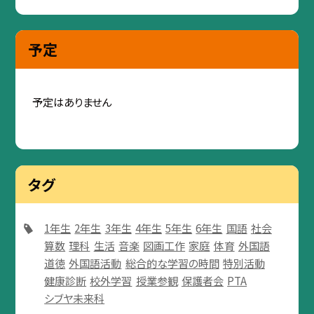
予定
予定はありません
タグ
1年生
2年生
3年生
4年生
5年生
6年生
国語
社会
算数
理科
生活
音楽
図画工作
家庭
体育
外国語
道徳
外国語活動
総合的な学習の時間
特別活動
健康診断
校外学習
授業参観
保護者会
PTA
シブヤ未来科