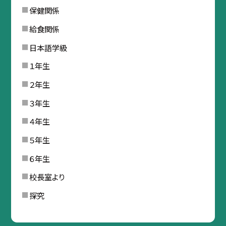
保健関係
給食関係
日本語学級
１年生
２年生
３年生
４年生
５年生
６年生
校長室より
探究