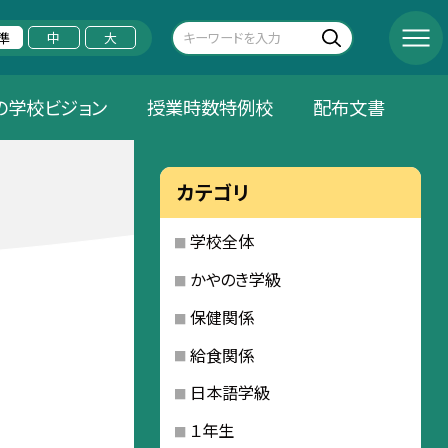
準
中
大
の学校ビジョン
授業時数特例校
配布文書
カテゴリ
学校全体
かやのき学級
保健関係
給食関係
日本語学級
１年生