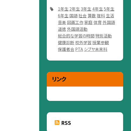
1年生
2年生
3年生
4年生
5年生
6年生
国語
社会
算数
理科
生活
音楽
図画工作
家庭
体育
外国語
道徳
外国語活動
総合的な学習の時間
特別活動
健康診断
校外学習
授業参観
保護者会
PTA
シブヤ未来科
リンク
RSS