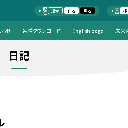
配色
文字
通常
白地
黒地
標
知らせ
各種ダウンロード
English page
未来
日記
ル