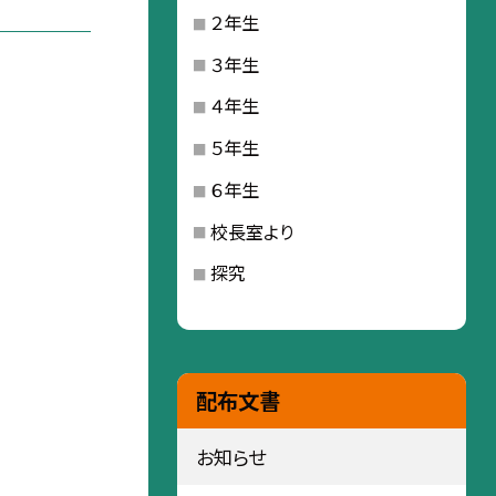
２年生
３年生
４年生
５年生
６年生
校長室より
探究
配布文書
お知らせ