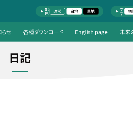
配色
文字
通常
白地
黒地
標
知らせ
各種ダウンロード
English page
未来
日記