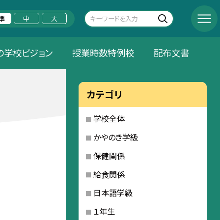
準
中
大
の学校ビジョン
授業時数特例校
配布文書
カテゴリ
学校全体
かやのき学級
保健関係
給食関係
日本語学級
１年生