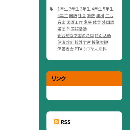
1年生
2年生
3年生
4年生
5年生
6年生
国語
社会
算数
理科
生活
音楽
図画工作
家庭
体育
外国語
道徳
外国語活動
総合的な学習の時間
特別活動
健康診断
校外学習
授業参観
保護者会
PTA
シブヤ未来科
リンク
RSS