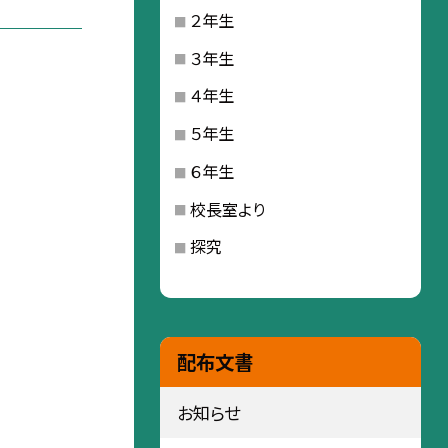
２年生
３年生
４年生
５年生
６年生
校長室より
探究
配布文書
お知らせ