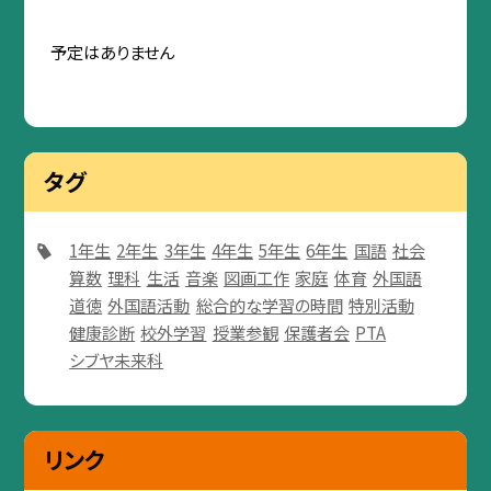
予定はありません
タグ
1年生
2年生
3年生
4年生
5年生
6年生
国語
社会
算数
理科
生活
音楽
図画工作
家庭
体育
外国語
道徳
外国語活動
総合的な学習の時間
特別活動
健康診断
校外学習
授業参観
保護者会
PTA
シブヤ未来科
リンク