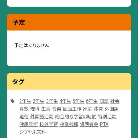
予定
予定はありません
タグ
1年生
2年生
3年生
4年生
5年生
6年生
国語
社会
算数
理科
生活
音楽
図画工作
家庭
体育
外国語
道徳
外国語活動
総合的な学習の時間
特別活動
健康診断
校外学習
授業参観
保護者会
PTA
シブヤ未来科