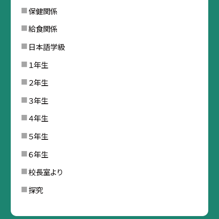
保健関係
給食関係
日本語学級
１年生
２年生
３年生
４年生
５年生
６年生
校長室より
探究