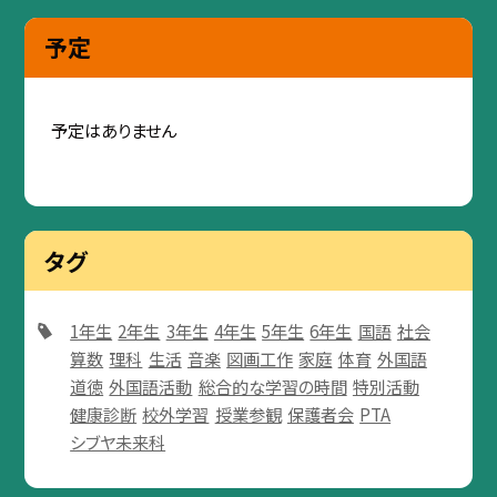
予定
予定はありません
タグ
1年生
2年生
3年生
4年生
5年生
6年生
国語
社会
算数
理科
生活
音楽
図画工作
家庭
体育
外国語
道徳
外国語活動
総合的な学習の時間
特別活動
健康診断
校外学習
授業参観
保護者会
PTA
シブヤ未来科