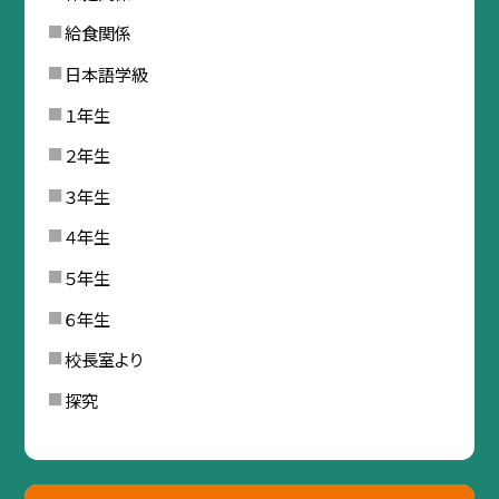
給食関係
日本語学級
１年生
２年生
３年生
４年生
５年生
６年生
校長室より
探究