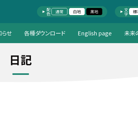
配色
文字
通常
白地
黒地
標
知らせ
各種ダウンロード
English page
未来
日記