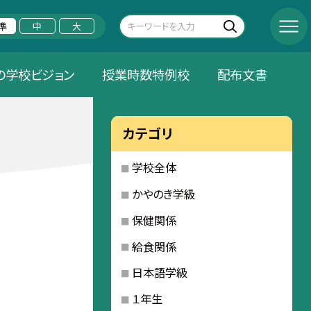
準
中
大
の学校ビジョン
授業時数特例校
配布文書
カテゴリ
学校全体
かやのき学級
保健関係
給食関係
日本語学級
１年生