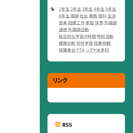
1年生
2年生
3年生
4年生
5年生
6年生
国語
社会
算数
理科
生活
音楽
図画工作
家庭
体育
外国語
道徳
外国語活動
総合的な学習の時間
特別活動
健康診断
校外学習
授業参観
保護者会
PTA
シブヤ未来科
リンク
RSS