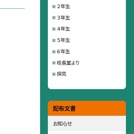
２年生
３年生
４年生
５年生
６年生
校長室より
探究
配布文書
お知らせ