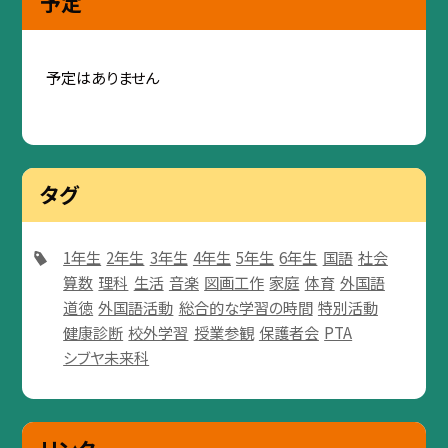
予定
予定はありません
タグ
1年生
2年生
3年生
4年生
5年生
6年生
国語
社会
算数
理科
生活
音楽
図画工作
家庭
体育
外国語
道徳
外国語活動
総合的な学習の時間
特別活動
健康診断
校外学習
授業参観
保護者会
PTA
シブヤ未来科