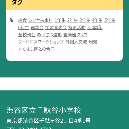
タグ
給食
シブヤ未来科
1年生
2年生
3年生
4年生
5年生
6年生
運動会
学習発表会
特別活動
150周年
全校朝会
あいさつ運動
管楽器クラブ
フードロスワークショップ
外国人交流
周知
なかよし園との合同
渋谷区立千駄谷小学校
東京都渋谷区千駄ヶ谷2丁目4番1号