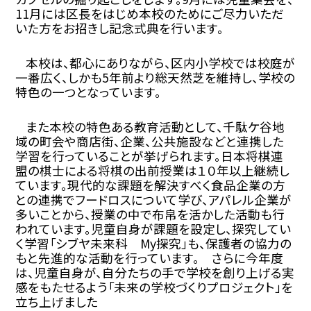
11
月には区長をはじめ本校のためにご尽力いただ
いた方をお招きし記念式典を行います。
本校は、都心にありながら、区内小学校では校庭が
一番広く、しかも
5
年前より総天然芝を維持し、学校の
特色の一つとなっています。
また本校の特色ある教育活動として、千駄ケ谷地
域の町会や商店街、企業、公共施設などと連携した
学習を行っていることが挙げられます。日本将棋連
盟の棋士による将棋の出前授業は１０年以上継続し
ています。現代的な課題を解決すべく食品企業の方
との連携でフードロスについて学び、アパレル企業が
多いことから、授業の中で布帛を活かした活動も行
われています。児童自身が課題を設定し、探究してい
く学習「シブヤ未来科
My
探究」も、保護者の協力の
もと先進的な活動を行っています。 さらに今年度
は、児童自身が、自分たちの手で学校を創り上げる実
感をもたせるよう「未来の学校づくりプロジェクト」を
立ち上げました