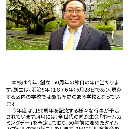
本校は今年、創立
150
周年の節目の年に当たりま
す。創立は、明治
9
年（１８７６年）
6
月
28
日であり、現存
する区内の学校では最も歴史のある学校となってい
ます。
今年度は、
150
周年を記念する様々な行事が予定
されています。
4
月には、全世代の同窓生会「ホームカ
ミングデー」を予定しており、
50
年前に埋めたタイム
カプセルの掘り起こしをします。
9
月には児童集会を、