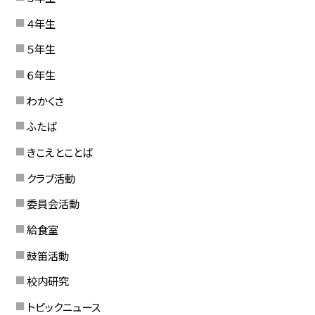
４年生
５年生
６年生
わかくさ
ふたば
きこえとことば
クラブ活動
委員会活動
給食室
鼓笛活動
校内研究
トピックニュース