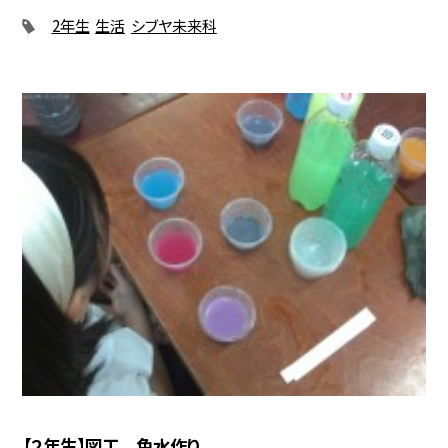
2年生
生活
シブヤ未来科
【２年生】図工 色水作り