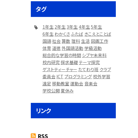
タグ
1年生
2年生
3年生
4年生
5年生
6年生
わかくさ
ふたば
きこえとことば
国語
社会
算数
理科
生活
図画工作
体育
道徳
外国語活動
学級活動
総合的な学習の時間
シブヤ未来科
校内研究
探求基礎
テーマ探究
ゲストティーチャー
たてわり班
クラブ
委員会
ICT
プログラミング
校外学習
遠足
移動教室
運動会
音楽会
学校公開
夏休み
リンク
RSS