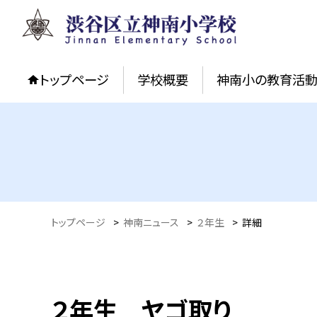
トップページ
学校概要
神南小の教育活
トップページ
>
神南ニュース
>
２年生
>
詳細
２年生 ヤゴ取り