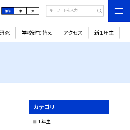
標準
中
大
研究
学校建て替え
アクセス
新１年生
カテゴリ
１年生