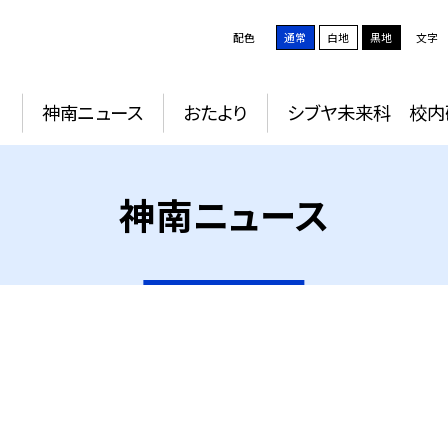
配色
通常
白地
黒地
文字
動
神南ニュース
おたより
シブヤ未来科 校内
神南ニュース