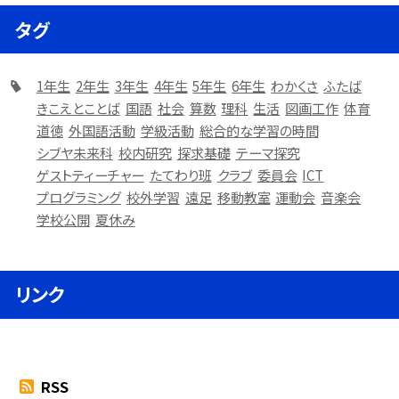
タグ
1年生
2年生
3年生
4年生
5年生
6年生
わかくさ
ふたば
きこえとことば
国語
社会
算数
理科
生活
図画工作
体育
道徳
外国語活動
学級活動
総合的な学習の時間
シブヤ未来科
校内研究
探求基礎
テーマ探究
ゲストティーチャー
たてわり班
クラブ
委員会
ICT
プログラミング
校外学習
遠足
移動教室
運動会
音楽会
学校公開
夏休み
リンク
RSS