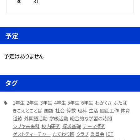
30
31
予定
予定はありません
タグ
1年生
2年生
3年生
4年生
5年生
6年生
わかくさ
ふたば
きこえとことば
国語
社会
算数
理科
生活
図画工作
体育
道徳
外国語活動
学級活動
総合的な学習の時間
シブヤ未来科
校内研究
探求基礎
テーマ探究
ゲストティーチャー
たてわり班
クラブ
委員会
ICT