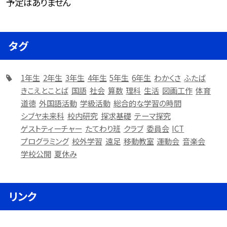
予定はありません
タグ
1年生
2年生
3年生
4年生
5年生
6年生
わかくさ
ふたば
きこえとことば
国語
社会
算数
理科
生活
図画工作
体育
道徳
外国語活動
学級活動
総合的な学習の時間
シブヤ未来科
校内研究
探求基礎
テーマ探究
ゲストティーチャー
たてわり班
クラブ
委員会
ICT
プログラミング
校外学習
遠足
移動教室
運動会
音楽会
学校公開
夏休み
リンク