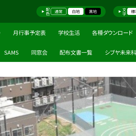
配色
文字
通常
白地
黒地
標
り
月行事予定表
学校生活
各種ダウンロード
SAMS
同窓会
配布文書一覧
シブヤ未来