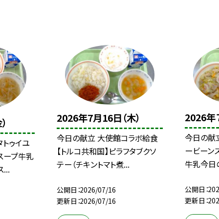
2026年
2026年7月16日（木）
金）
今日の献
今日の献立 大使館コラボ給食
タトゥイユ
ービーンズ
【トルコ共和国】ピラフタブクソ
スープ牛乳
牛乳今日の
テー（チキントマト煮...
..
公開日
202
公開日
2026/07/16
更新日
202
更新日
2026/07/16