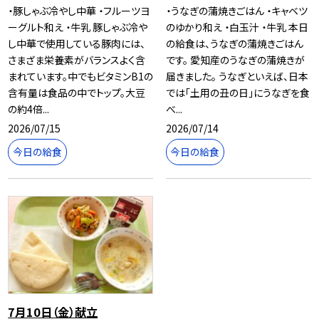
・豚しゃぶ冷やし中華 ・フルーツヨ
・うなぎの蒲焼きごはん ・キャベツ
ーグルト和え ・牛乳 豚しゃぶ冷や
のゆかり和え ・白玉汁 ・牛乳 本日
し中華で使用している豚肉には、
の給食は、うなぎの蒲焼きごはん
さまざま栄養素がバランスよく含
です。 愛知産のうなぎの蒲焼きが
まれています。中でもビタミンB1の
届きました。 うなぎといえば、日本
含有量は食品の中でトップ。大豆
では「土用の丑の日」にうなぎを食
の約4倍...
べ...
2026/07/15
2026/07/14
今日の給食
今日の給食
7月10日（金）献立