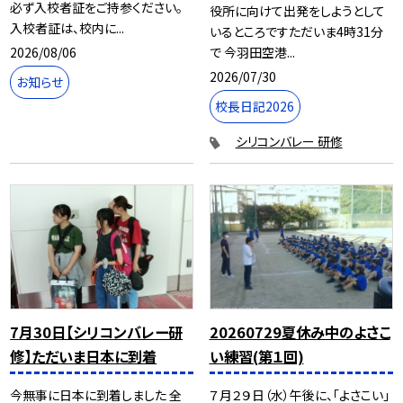
必ず入校者証をご持参ください。
役所に向けて出発をしようとして
入校者証は、校内に...
いるところですただいま4時31分
2026/08/06
で 今羽田空港...
2026/07/30
お知らせ
校長日記2026
シリコンバレー 研修
7月30日【シリコンバレー研
20260729夏休み中のよさこ
修】ただいま日本に到着
い練習(第１回)
今無事に日本に到着しました 全
７月２９日（水）午後に、「よさこい」