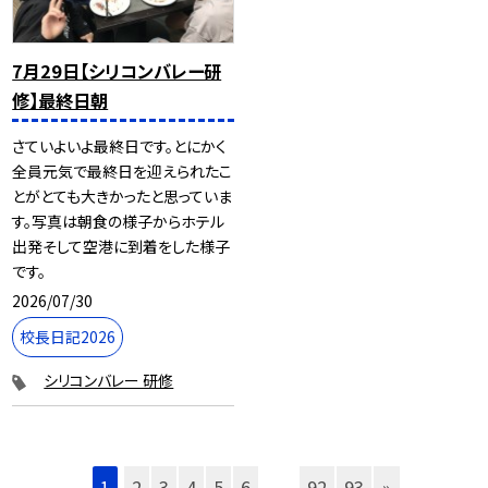
7月29日【シリコンバレー研
修】最終日朝
さていよいよ最終日です。とにかく
全員元気で最終日を迎えられたこ
とがとても大きかったと思っていま
す。写真は朝食の様子からホテル
出発そして空港に到着をした様子
です。
2026/07/30
校長日記2026
シリコンバレー 研修
1
2
3
4
5
6
...
92
93
»