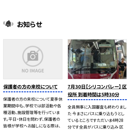
お知らせ
保護者の方の来校について
7月30日【シリコンバレー】 区
役所 到着時間は5時30分
保護者の方の来校について夏季休
業期間中も、学校では部活動や各
全員無事に入国審査も終わりまし
種活動、施設管理等を行っていま
た 今まさにバスに乗り込もうとし
す。平日・休日を問わず、保護者の
ているところですただいま4時28
皆様が学校へお越しになる際は、
分です全員がバスに乗り込み 区