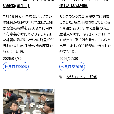
い練習(第１回)
修】いよいよ帰国
７月２９日（水）午後に、「よさこい」
サンフランシスコ国際空港に到着
の練習が校庭で行われました。細
しました。搭乗手続きをしてしばら
かな演技指導もあり、８月に向け
く時間がありますので最後のお土
て有意義な時間となりました。ま
産購入の時間です。さてフライトで
た練習の最初にフラフの贈呈式が
すが定刻通り12時過ぎにこちらを
行われました。生徒作成の原画を
出発します。約11時間のフライトを
もとに、「原宿...
経て7月3...
2026/07/30
2026/07/30
校長日記2026
校長日記2026
シリコンバレー 研修