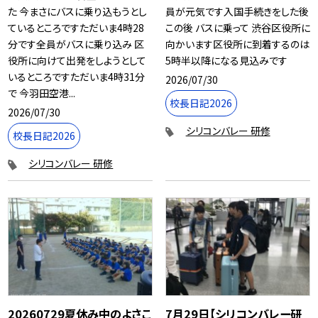
た 今まさにバスに乗り込もうとし
員が元気です入国手続きをした後
ているところですただいま4時28
この後 バスに乗って 渋谷区役所に
分です全員がバスに乗り込み 区
向かいます区役所に到着するのは
役所に向けて出発をしようとして
5時半以降になる見込みです
いるところですただいま4時31分
2026/07/30
で 今羽田空港...
校長日記2026
2026/07/30
シリコンバレー 研修
校長日記2026
シリコンバレー 研修
20260729夏休み中のよさこ
7月29日【シリコンバレー研