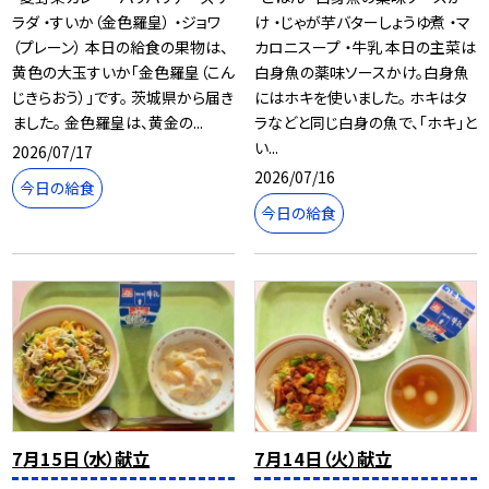
ラダ ・すいか（金色羅皇） ・ジョワ
け ・じゃが芋バターしょうゆ煮 ・マ
（プレーン） 本日の給食の果物は、
カロニスープ ・牛乳 本日の主菜は
黄色の大玉すいか「金色羅皇（こん
白身魚の薬味ソースかけ。白身魚
じきらおう）」です。 茨城県から届き
にはホキを使いました。 ホキはタ
ました。 金色羅皇は、黄金の...
ラなどと同じ白身の魚で、「ホキ」と
い...
2026/07/17
2026/07/16
今日の給食
今日の給食
7月15日（水）献立
7月14日（火）献立