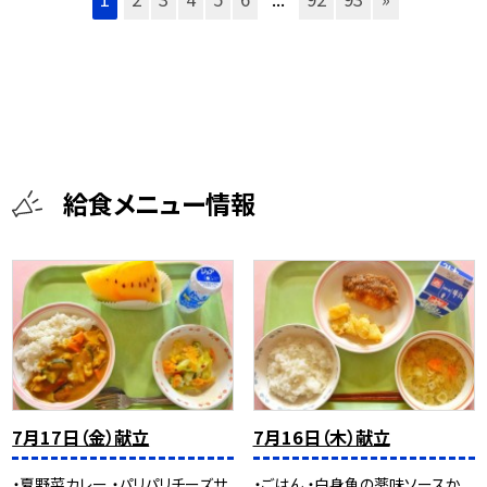
給食メニュー情報
7月17日（金）献立
7月16日（木）献立
・夏野菜カレー ・パリパリチーズサ
・ごはん ・白身魚の薬味ソースか