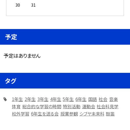
30
31
予定
予定はありません
タグ
1年生
2年生
3年生
4年生
5年生
6年生
国語
社会
音楽
体育
総合的な学習の時間
特別活動
運動会
社会科見学
校外学習
6年生を送る会
授業参観
シブヤ未来科
鼓笛