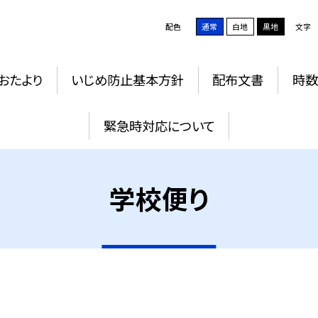
配色
通常
白地
黒地
文字
おたより
いじめ防止基本方針
配布文書
時数
緊急時対応について
学校便り