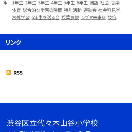
1年生
2年生
3年生
4年生
5年生
6年生
国語
社会
音楽
体育
総合的な学習の時間
特別活動
運動会
社会科見学
校外学習
6年生を送る会
授業参観
シブヤ未来科
鼓笛
リンク
RSS
渋谷区立代々木山谷小学校