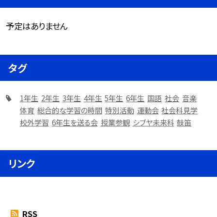
予定はありません
タグ
1年生
2年生
3年生
4年生
5年生
6年生
国語
社会
音楽
体育
総合的な学習の時間
特別活動
運動会
社会科見学
校外学習
6年生を送る会
授業参観
シブヤ未来科
鼓笛
リンク
RSS