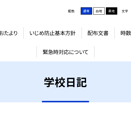
配色
通常
白地
黒地
文字
おたより
いじめ防止基本方針
配布文書
時数
緊急時対応について
学校日記