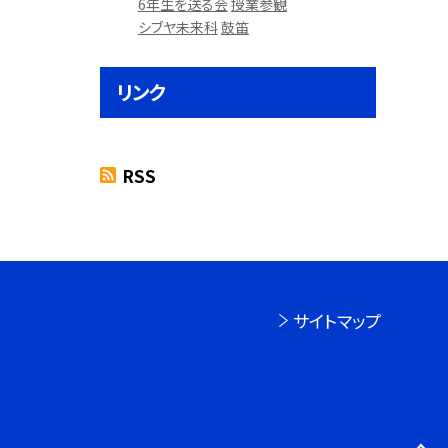
6年生を送る会
授業参観
シブヤ未来科
鼓笛
リンク
RSS
サイトマップ