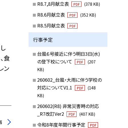
R8.7,8月献立表
(378 KB)
PDF
R8.6月献立表
(352 KB)
PDF
R8.5月献立表
PDF
行事予定
まし
台風６号接近に伴う明日3日(水)
、食
の登下校について
(207
PDF
レン
KB)
260602_台風・大雨に伴う学校の
対応についてV1.1
(148
PDF
KB)
260602(R8) 非常災害時の対応
_R7改訂Ver2
(407 KB)
PDF
事
令和8年度年間行事予定
PDF