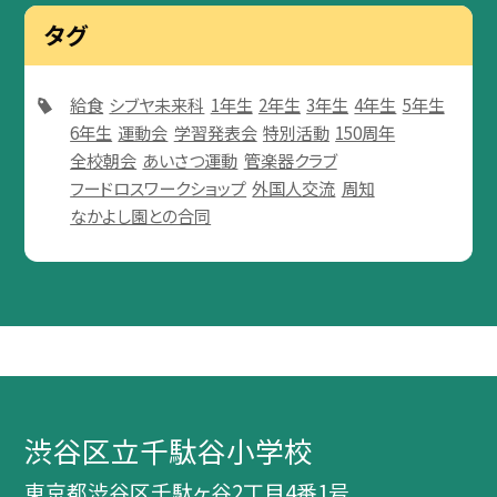
タグ
給食
シブヤ未来科
1年生
2年生
3年生
4年生
5年生
6年生
運動会
学習発表会
特別活動
150周年
全校朝会
あいさつ運動
管楽器クラブ
フードロスワークショップ
外国人交流
周知
なかよし園との合同
渋谷区立千駄谷小学校
東京都渋谷区千駄ヶ谷2丁目4番1号